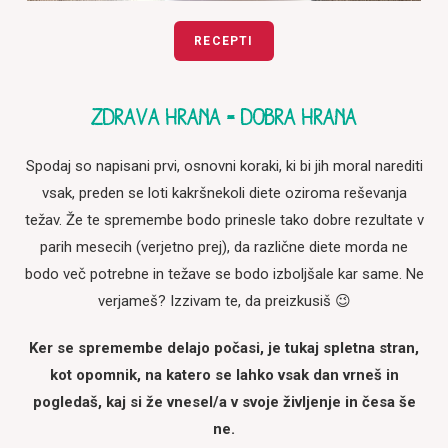
RECEPTI
ZDRAVA HRANA = DOBRA HRANA
Spodaj so napisani prvi, osnovni koraki, ki bi jih moral narediti
vsak, preden se loti kakršnekoli diete oziroma reševanja
težav. Že te spremembe bodo prinesle tako dobre rezultate v
parih mesecih (verjetno prej), da različne diete morda ne
bodo več potrebne in težave se bodo izboljšale kar same. Ne
verjameš? Izzivam te, da preizkusiš 😉
Ker se spremembe delajo počasi, je tukaj spletna stran,
kot opomnik, na katero se lahko vsak dan vrneš in
pogledaš, kaj si že vnesel/a v svoje življenje in česa še
ne.