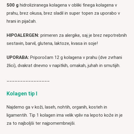
500 g
hidroliziranega kolagena v obliki finega kolagena v
prahu, brez okusa, brez sladil in super topen za uporabo v
hrani in pijačah.
HIPOALERGEN:
primeren za alergike, saj je brez nepotrebnih
sestavin, barvil, glutena, laktoze, kvasa in soje!
UPORABA:
Priporočam 12 g kolagena v prahu (dve zvrhani
žlici), dvakrat dnevno v napitkih, omakah, juhah in smutijih.
________________
Kolagen tip I
Najdemo ga v koži, laseh, nohtih, organih, kosteh in
ligamentih. Tip 1 kolagen ima velik vpliv na lepoto kože in je
za to najboljši ter najpomembnejši.