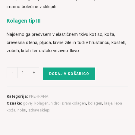
imamo bolečine v sklepih.
Kolagen tip III
Najdemo ga predvsem v elastičnem tkivu kot so, koža,
črevesna stena, pljuča, krvne žile in tudi v hrustancu, kosteh,
zobeh, kitah ter ostalo vezivno tkivo.
Hidrolizirani
-
+
DODAJ V KOŠARICO
kolagen
tipa
1,
Kategorija:
PREHRANA
2
Oznake:
goveji kolagen
,
hidrolizirani kolagen
,
kolagen
,
lasje
,
lepa
in
koža
,
nohti
,
zdravi sklepi
3
-
500