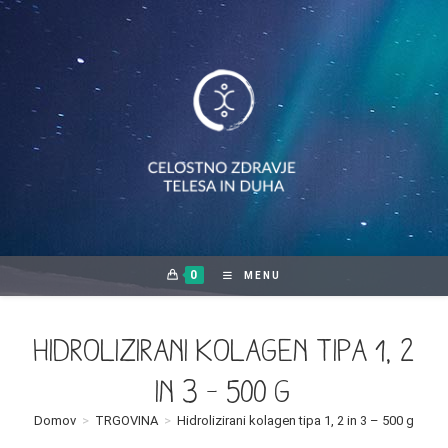
Skip
to
content
0
MENU
Hidrolizirani kolagen tipa 1, 2
in 3 – 500 g
Domov
>
TRGOVINA
>
Hidrolizirani kolagen tipa 1, 2 in 3 – 500 g