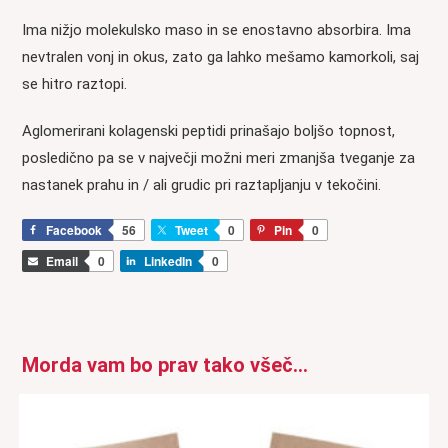
Ima nižjo molekulsko maso in se enostavno absorbira. Ima
nevtralen vonj in okus, zato ga lahko mešamo kamorkoli, saj
se hitro raztopi.
Aglomerirani kolagenski peptidi prinašajo boljšo topnost,
posledično pa se v največji možni meri zmanjša tveganje za
nastanek prahu in / ali grudic pri raztapljanju v tekočini.
Facebook
56
Tweet
0
Pin
0
Email
0
LinkedIn
0
Morda vam bo prav tako všeč…