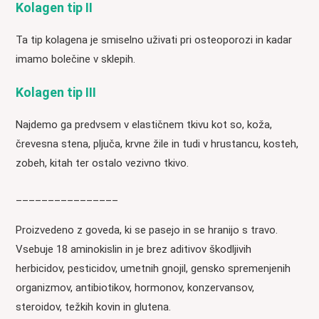
Kolagen tip II
Ta tip kolagena je smiselno uživati pri osteoporozi in kadar
imamo bolečine v sklepih.
Kolagen tip III
Najdemo ga predvsem v elastičnem tkivu kot so, koža,
črevesna stena, pljuča, krvne žile in tudi v hrustancu, kosteh,
zobeh, kitah ter ostalo vezivno tkivo.
________________
Proizvedeno z goveda, ki se pasejo in se hranijo s travo.
Vsebuje 18 aminokislin in je brez aditivov škodljivih
herbicidov, pesticidov, umetnih gnojil, gensko spremenjenih
organizmov, antibiotikov, hormonov, konzervansov,
steroidov, težkih kovin in glutena.