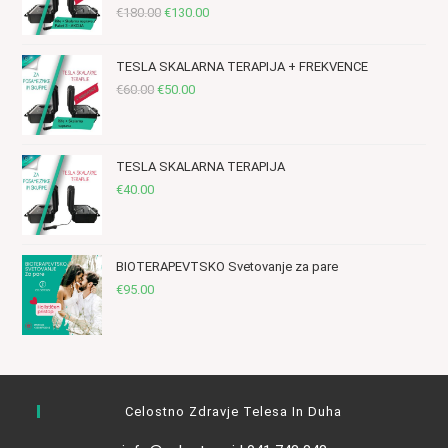
Izvirna
Trenutna
€
180.00
€
130.00
cena
cena
je
je:
TESLA SKALARNA TERAPIJA + FREKVENCE
bila:
€130.00.
Izvirna
Trenutna
€
60.00
€
50.00
€180.00.
cena
cena
je
je:
bila:
€50.00.
TESLA SKALARNA TERAPIJA
€60.00.
€
40.00
BIOTERAPEVTSKO Svetovanje za pare
€
95.00
Celostno Zdravje Telesa In Duha