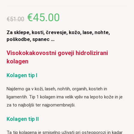
€
45.00
Izvirna
Trenutna
€
51.00
cena
cena
je
je:
bila:
€45.00.
€51.00.
Za sklepe, kosti, črevesje, kožo, lase, nohte,
poškodbe, spanec …
Visokokakovostni goveji hidrolizirani
kolagen
Kolagen tip I
Najdemo ga v koži, laseh, nohtih, organih, kosteh in
ligamentih. Tip 1 kolagen ima velik vpliv na lepoto kože in je
za to najboljši ter najpomembnejši.
Kolagen tip II
Ta tip kolagena je smiselno uživati pri osteoporozi in kadar