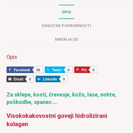
g
količina
OPIS
DODATNE PODROBNOSTI
MNENJA (0)
Opis
Facebook
56
Tweet
0
Pin
0
Email
0
LinkedIn
0
Za sklepe, kosti, črevesje, kožo, lase, nohte,
poškodbe, spanec …
Visokokakovostni goveji hidrolizirani
kolagen