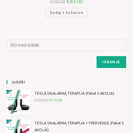
Izvirna
€
83.00
Trenutna
€
102.00
cena
cena
je
je:
Dodaj v košarico
bila:
€83.00.
€102.00.
ISKANJE
Izdelki
TESLA SKALARNA TERAPIJA (Paket 3 AKCIJA)
Izvirna
Trenutna
€
120.00
€
110.00
cena
cena
je
je:
bila:
€110.00.
TESLA SKALARNA TERAPIJA + FREKVENCE (Paket 3
€120.00.
AKCIJA)