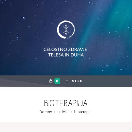
Skip
to
content
0
MENU
bioterapija
Domov
>
Izdelki
>
bioterapija