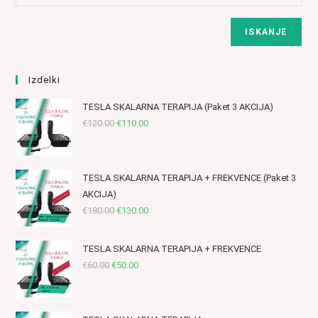
ISKANJE
Izdelki
TESLA SKALARNA TERAPIJA (Paket 3 AKCIJA)
Izvirna
Trenutna
€
120.00
€
110.00
cena
cena
je
je:
bila:
€110.00.
TESLA SKALARNA TERAPIJA + FREKVENCE (Paket 3
€120.00.
AKCIJA)
Izvirna
Trenutna
€
180.00
€
130.00
cena
cena
je
je:
TESLA SKALARNA TERAPIJA + FREKVENCE
bila:
€130.00.
Izvirna
Trenutna
€
60.00
€
50.00
€180.00.
cena
cena
je
je:
bila:
€50.00.