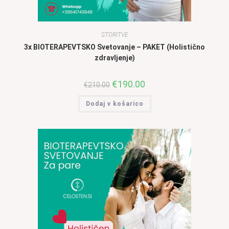
STORITVE
3x BIOTERAPEVTSKO Svetovanje – PAKET (Holistično
zdravljenje)
Izvirna
€
190.00
Trenutna
€
210.00
cena
cena
je
je:
Dodaj v košarico
bila:
€190.00.
€210.00.