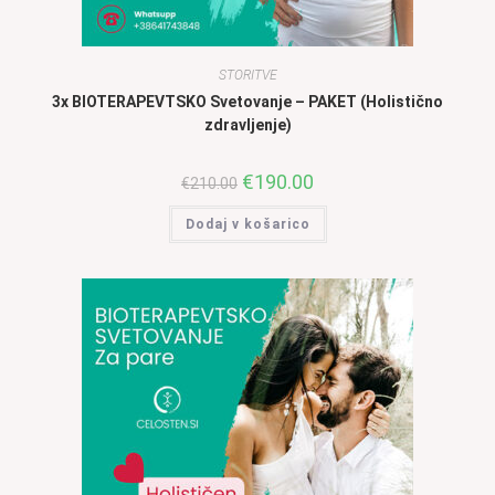
STORITVE
3x BIOTERAPEVTSKO Svetovanje – PAKET (Holistično
zdravljenje)
Izvirna
€
190.00
Trenutna
€
210.00
cena
cena
je
je:
Dodaj v košarico
bila:
€190.00.
€210.00.