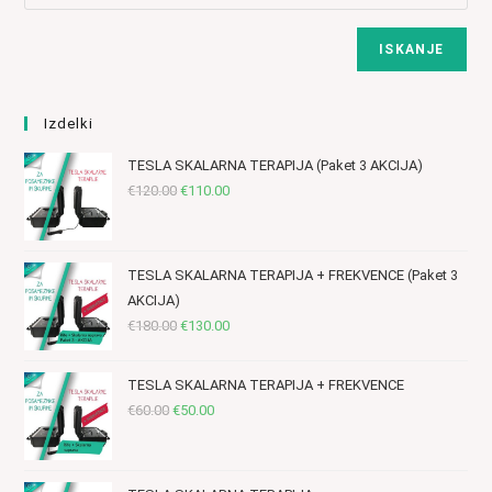
ISKANJE
Izdelki
TESLA SKALARNA TERAPIJA (Paket 3 AKCIJA)
Izvirna
Trenutna
€
120.00
€
110.00
cena
cena
je
je:
bila:
€110.00.
TESLA SKALARNA TERAPIJA + FREKVENCE (Paket 3
€120.00.
AKCIJA)
Izvirna
Trenutna
€
180.00
€
130.00
cena
cena
je
je:
TESLA SKALARNA TERAPIJA + FREKVENCE
bila:
€130.00.
Izvirna
Trenutna
€
60.00
€
50.00
€180.00.
cena
cena
je
je:
bila:
€50.00.