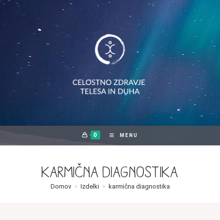
Skip
to
content
0
MENU
karmična diagnostika
Domov
>
Izdelki
>
karmična diagnostika