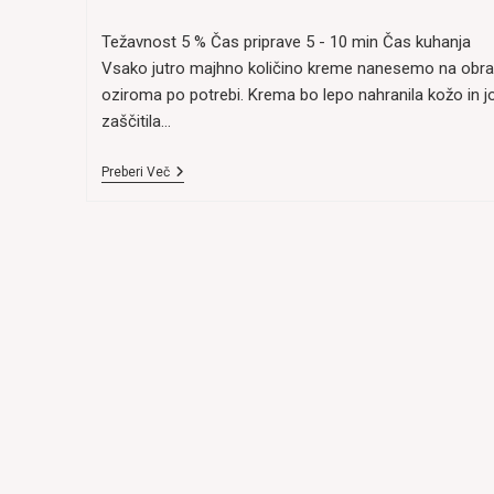
published:
comments:
Težavnost 5 % Čas priprave 5 - 10 min Čas kuhanja
Vsako jutro majhno količino kreme nanesemo na obra
oziroma po potrebi. Krema bo lepo nahranila kožo in j
zaščitila…
Domača
Preberi Več
Hranljiva
Krema
(maslo)
Za
Obraz