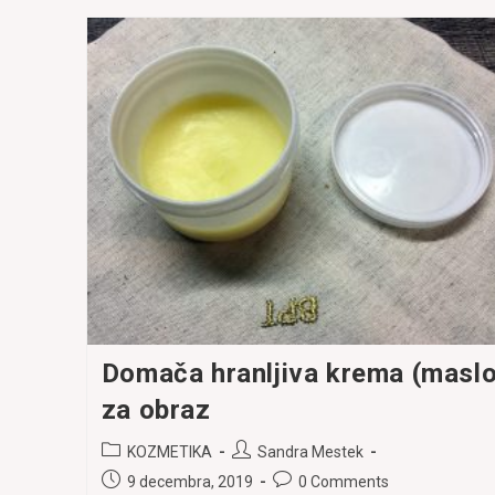
Domača hranljiva krema (maslo
za obraz
Post
Post
KOZMETIKA
Sandra Mestek
category:
author:
Post
Post
9 decembra, 2019
0 Comments