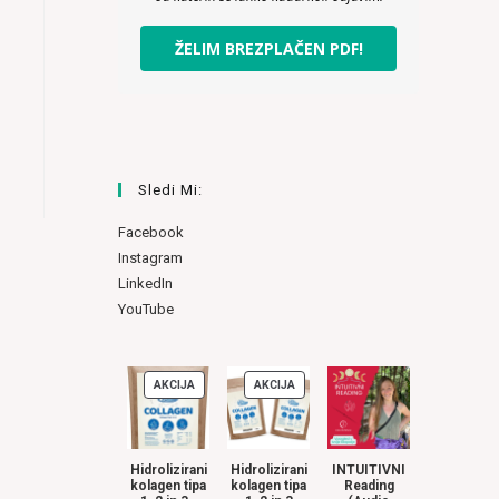
ŽELIM BREZPLAČEN PDF!
Sledi Mi:
Facebook
Instagram
LinkedIn
YouTube
AKCIJA
AKCIJA
IZDELKI
IZDELKI
V
V
AKCIJI
AKCIJI
Hidrolizirani
Hidrolizirani
INTUITIVNI
kolagen tipa
kolagen tipa
Reading