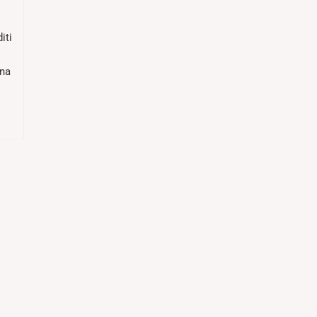
iti
bna