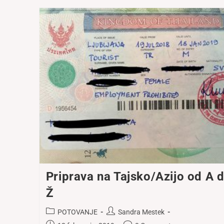
Priprava na Tajsko/Azijo od A 
Ž
Post
Post
POTOVANJE
Sandra Mestek
category:
author: