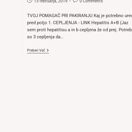
Post
Post
13 februarja, 2019
0 Comments
published:
comments:
TVOJ POMAGAČ PRI PAKIRANJU Kaj je potrebno ured
pred potjo 1. CEPLJENJA - LINK Hepatitis A+B (Jaz
sem proti hepatitisu a in b cepljena že od prej. Potre
so 3 cepljenja da…
Priprava
Preberi Več
Na
Tajsko/Azijo
Od
A
Do
Ž