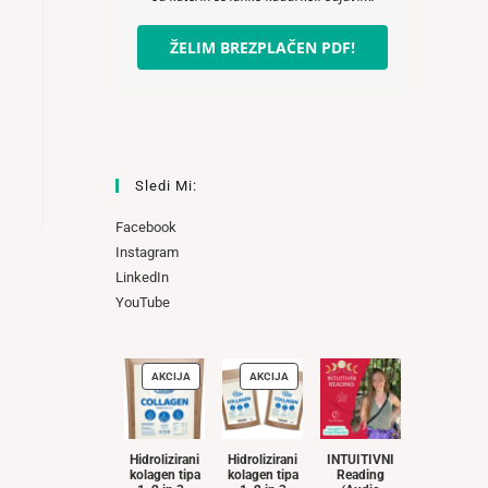
ŽELIM BREZPLAČEN PDF!
Sledi Mi:
Facebook
Instagram
LinkedIn
YouTube
AKCIJA
AKCIJA
IZDELKI
IZDELKI
V
V
AKCIJI
AKCIJI
Hidrolizirani
Hidrolizirani
INTUITIVNI
kolagen tipa
kolagen tipa
Reading