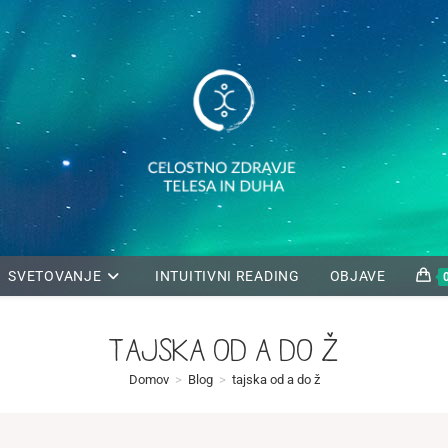
SVETOVANJE
INTUITIVNI READING
OBJAVE
tajska od a do ž
Domov
>
Blog
>
tajska od a do ž