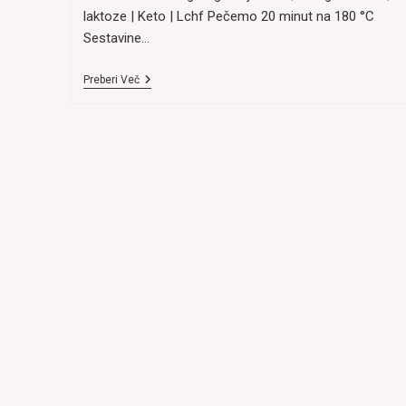
laktoze | Keto | Lchf Pečemo 20 minut na 180 °C
Sestavine…
Univerzalni
Preberi Več
Biskvit
(Brez
Moke)