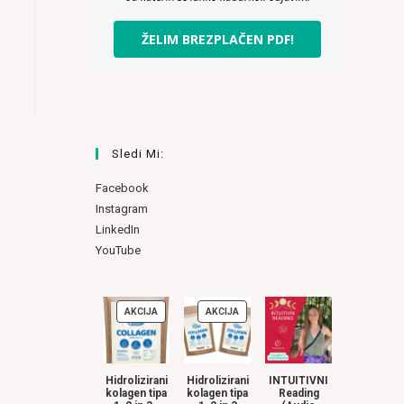
ŽELIM BREZPLAČEN PDF!
Sledi Mi:
Facebook
Instagram
LinkedIn
YouTube
AKCIJA
AKCIJA
IZDELKI
IZDELKI
V
V
AKCIJI
AKCIJI
Hidrolizirani
Hidrolizirani
INTUITIVNI
kolagen tipa
kolagen tipa
Reading