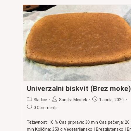
Univerzalni biskvit (Brez moke
Post
Post
Post
Sladice
Sandra Mestek
1 aprila, 2020
category:
author:
published:
Post
0 Comments
comments:
Težavnost: 10 % Čas priprave: 30 min Čas pečenja: 20
min Količina: 350 g Vegetarijansko | Brezglutensko | B