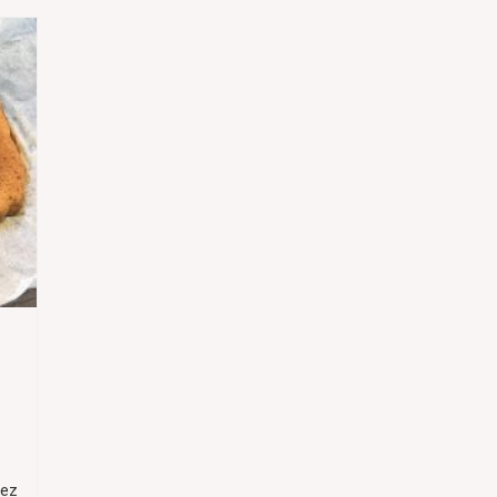
)
rez