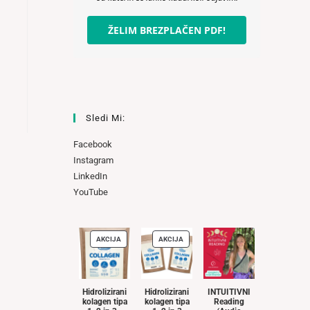
ŽELIM BREZPLAČEN PDF!
Sledi Mi:
Facebook
Instagram
LinkedIn
YouTube
AKCIJA
AKCIJA
IZDELKI
IZDELKI
V
V
AKCIJI
AKCIJI
Hidrolizirani
Hidrolizirani
INTUITIVNI
kolagen tipa
kolagen tipa
Reading