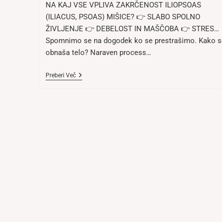
NA KAJ VSE VPLIVA ZAKRČENOST ILIOPSOAS
(ILIACUS, PSOAS) MIŠICE? 👉 SLABO SPOLNO
ŽIVLJENJE 👉 DEBELOST IN MAŠČOBA 👉 STRES…
Spomnimo se na dogodek ko se prestrašimo. Kako s
obnaša telo? Naraven process…
POSLEDICE
Preberi Več
ZAKRČENOSTI
NAŠIH
“FLEKSORJEV”
KOLKA