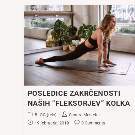
POSLEDICE ZAKRČENOSTI
NAŠIH “FLEKSORJEV” KOLKA
Post
Post
BLOG (telo)
Sandra Mestek
category:
author:
Post
Post
19 februarja, 2019
0 Comments
published:
comments: