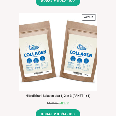
DODAJ V KOŠARICO
je
je:
bila:
€45.00.
€51.00.
AKCIJA
IZDELKI
V
AKCIJI
Hidrolizirani kolagen tipa 1, 2 in 3 (PAKET 1+1)
€
102.00
Izvirna
€
83.00
Trenutna
cena
cena
DODAJ V KOŠARICO