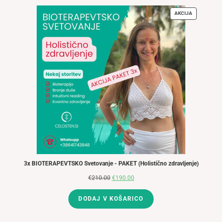
AKCIJA
IZDELKI
V
AKCIJI
3x BIOTERAPEVTSKO Svetovanje - PAKET (Holistično zdravljenje)
€
210.00
Izvirna
€
190.00
Trenutna
cena
cena
DODAJ V KOŠARICO
je
je:
bila:
€190.00.