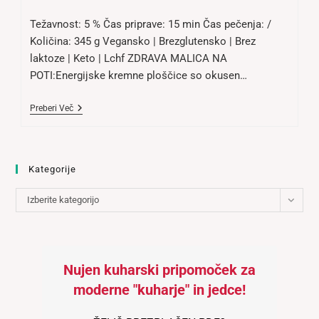
comments:
Težavnost: 5 % Čas priprave: 15 min Čas pečenja: /
Količina: 345 g Vegansko | Brezglutensko | Brez
laktoze | Keto | Lchf ZDRAVA MALICA NA
POTI:Energijske kremne ploščice so okusen…
Energijska
Preberi Več
Kremna
Ploščica
(zamaški)
Kategorije
Kategorije
Izberite kategorijo
Nujen kuharski pripomoček za
moderne "kuharje" in jedce!