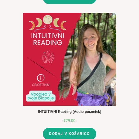
je
je:
bila:
€83.00.
€102.00.
INTUITIVNI Reading (Audio posnetek)
€
29.00
DODAJ V KOŠARICO