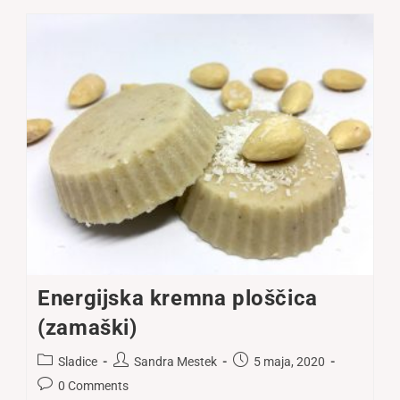
Energijska kremna ploščica
(zamaški)
Post
Post
Post
Sladice
Sandra Mestek
5 maja, 2020
category:
author:
published:
Post
0 Comments