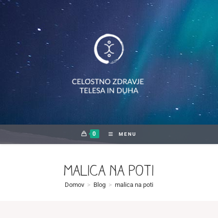
Skip
to
content
0
MENU
malica na poti
Domov
>
Blog
>
malica na poti