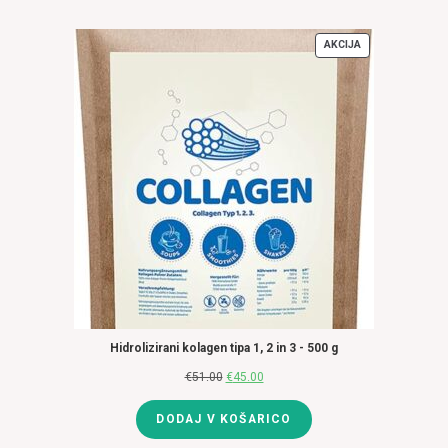
AKCIJA
IZDELKI
V
AKCIJI
Hidrolizirani kolagen tipa 1, 2 in 3 - 500 g
€
51.00
Izvirna
€
45.00
Trenutna
cena
cena
DODAJ V KOŠARICO
je
je: