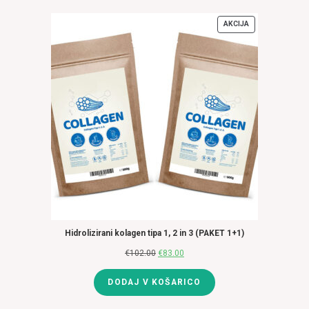
bila:
€45.00.
€51.00.
AKCIJA
IZDELKI
V
AKCIJI
Hidrolizirani kolagen tipa 1, 2 in 3 (PAKET 1+1)
€
102.00
Izvirna
€
83.00
Trenutna
cena
cena
DODAJ V KOŠARICO
je
je:
bila:
€83.00.