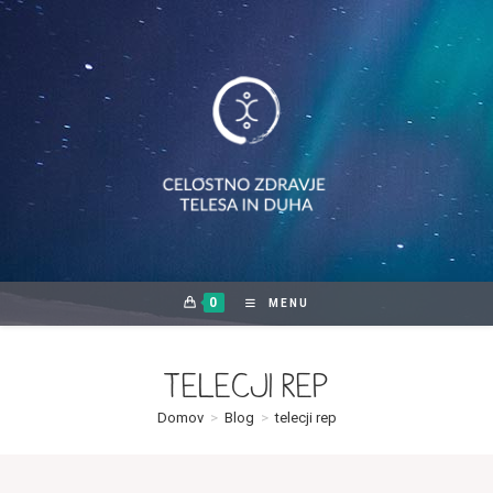
Skip
to
content
0
MENU
telecji rep
Domov
>
Blog
>
telecji rep