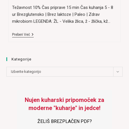
Težavnost 10% Čas priprave 15 min Čas kuhanja 5 - 8
ur Brezglutensko | Brez laktoze | Paleo | Zdrav
mikrobiom LEGENDA: ŽL - Velika žlica, ž - žlička, kž…
Telečja
Preberi Več
Ali
Goveja
Juha
(Telečji
Rep)
Kategorije
Kategorije
Izberite kategorijo
Nujen kuharski pripomoček za
moderne "kuharje" in jedce!
ŽELIŠ BREZPLAČEN PDF?