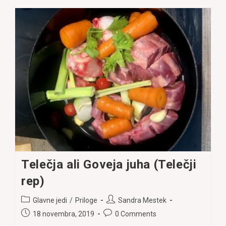
Telečja ali Goveja juha (Telečji
rep)
Post
Post
Glavne jedi
/
Priloge
Sandra Mestek
category:
author:
Post
Post
18 novembra, 2019
0 Comments
published:
comments: