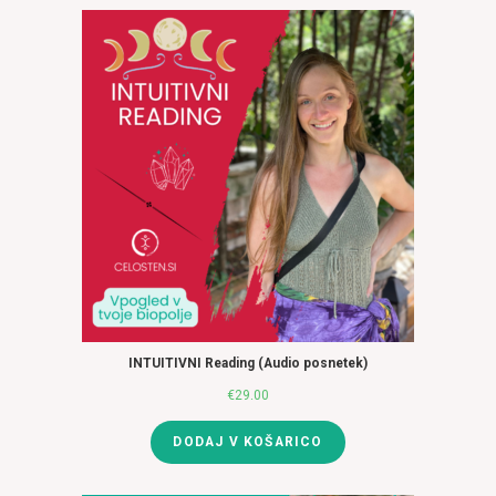
€102.00.
INTUITIVNI Reading (Audio posnetek)
€
29.00
DODAJ V KOŠARICO