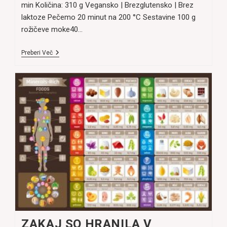
min Količina: 310 g Vegansko | Brezglutensko | Brez
laktoze Pečemo 20 minut na 200 °C Sestavine 100 g
rožičeve moke40…
Veganski
Preberi Več
Rožičevi
Piškoti,
Brez
Moke
ZAKAJ SO HRANILA V