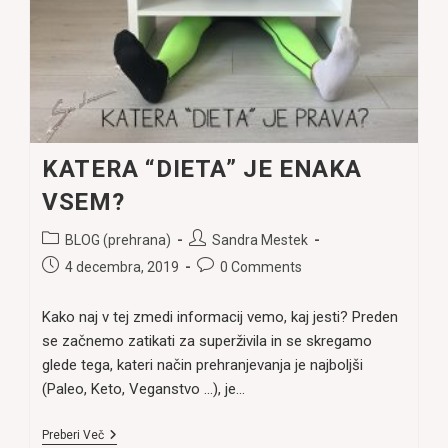
KATERA “DIETA” JE ENAKA
VSEM?
Post
Post
BLOG (prehrana)
Sandra Mestek
category:
author:
Post
Post
4 decembra, 2019
0 Comments
published:
comments:
Kako naj v tej zmedi informacij vemo, kaj jesti? Preden
se začnemo zatikati za superživila in se skregamo
glede tega, kateri način prehranjevanja je najboljši
(Paleo, Keto, Veganstvo ...), je…
KATERA
Preberi Več