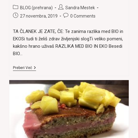
Post
Post
BLOG (prehrana)
Sandra Mestek
category:
author:
Post
Post
27 novembra, 2019
0 Comments
published:
comments:
TA ČLANEK JE ZATE, ČE: Te zanima razlika med BIO in
EKOSi tudi ti želiš zdrav življenjski slogTi veliko pomeni,
kakšno hrano uživaš RAZLIKA MED BIO IN EKO Besedi
BIO…
BIO
Preberi Več
Ali
EKO
In
Kaj
To
Sploh
Pomeni?