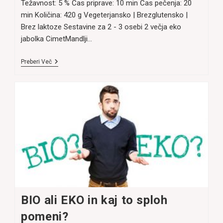
Težavnost: 5 % Čas priprave: 10 min Čas pečenja: 20
min Količina: 420 g Vegeterjansko | Brezglutensko |
Brez laktoze Sestavine za 2 - 3 osebi 2 večja eko
jabolka CimetMandlji…
Pečena
Preberi Več
Jabolka
S
Cimetom
BIO ali EKO in kaj to sploh
pomeni?