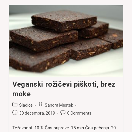
Veganski rožičevi piškoti, brez
moke
Post
Post
Sladice
Sandra Mestek
category:
author:
Post
Post
30 decembra, 2019
0 Comments
published:
comments:
Težavnost: 10 % Čas priprave: 15 min Čas pečenja: 20