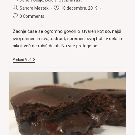
Denar/Obilje/Delo
/
Osebna rast
category:
Post
Post
Sandra Mestek
18 decembra, 2019
author:
published:
Post
0 Comments
comments:
Zadnje čase se ogromno govori o stvareh kot so, najdi
svoj namen in svojo strast, spremeni svoj hobi v delo in
nikoli več ne rabiš delati. Na vse pretege se…
ALI
Preberi Več
JE
MOJ
HOBI
RES
LAHKO
MOJE
DELO?