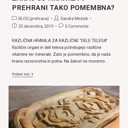
PREHRANI TAKO POMEMBNA?
Post
Post
BLOG (prehrana)
Sandra Mestek
category:
author:
Post
Post
25 decembra, 2019
0 Comments
published:
comments:
RAZLIČNA HRANILA ZA RAZLIČNE "DELE TELESA"
Različni organi in deli telesa potrebujejo različne
vitamine ter minerale. Zato je pomembno, da je naša
hrana raznovrstna in polna. Na žalost ne moremo…
ZAKAJ
Preberi Več
SO
HRANILA
V
PREHRANI
TAKO
POMEMBNA?