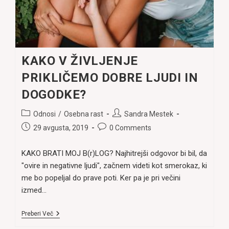
KAKO V ŽIVLJENJE
PRIKLIČEMO DOBRE LJUDI IN
DOGODKE?
Post
Post
Odnosi
/
Osebna rast
Sandra Mestek
category:
author:
Post
Post
29 avgusta, 2019
0 Comments
published:
comments:
KAKO BRATI MOJ B(r)LOG? Najhitrejši odgovor bi bil, da
"ovire in negativne ljudi", začnem videti kot smerokaz, ki
me bo popeljal do prave poti. Ker pa je pri večini
izmed…
KAKO
Preberi Več
V