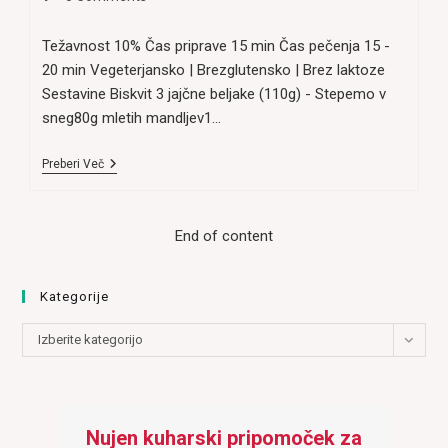
comments:
Težavnost 10% Čas priprave 15 min Čas pečenja 15 -
20 min Vegeterjansko | Brezglutensko | Brez laktoze
Sestavine Biskvit 3 jajčne beljake (110g) - Stepemo v
sneg80g mletih mandljev1…
Preprosta
Preberi Več
Sadna
Torta
Brez
Moke
End of content
Kategorije
Kategorije
Izberite kategorijo
Nujen kuharski pripomoček za