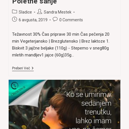
Poletne sanje
Post
Post
Sladice
Sandra Mestek
category:
author:
Post
Post
6 avgusta, 2019
0 Comments
published:
comments:
Težavnost 30% Čas priprave 30 min Čas pečenja 20
min Vegeterjansko | Brezglutensko | Brez laktoze 1.
Biskvit 3 jajčne beljake (110g) - Stepemo v sneg80g
mletih mandljev1 jajce (60g)35g…
Poletne
Preberi Več
Sanje