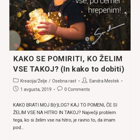
KAKO SE POMIRITI, KO ŽELIM
VSE TAKOJ? (In kako to dobiti)
Post
Post
Kreacija/Želje
/
Osebna rast
Sandra Mestek
category:
author:
Post
Post
1 avgusta, 2019
0 Comments
published:
comments:
KAKO BRATI MOJ B(r)LOG? KAJ TO POMENI, ČE SI
ŽELIM VSE NA HITRO IN TAKOJ? Največji problem
tega, ko si želim vse na hitro, je ravno to, da imam
pod…