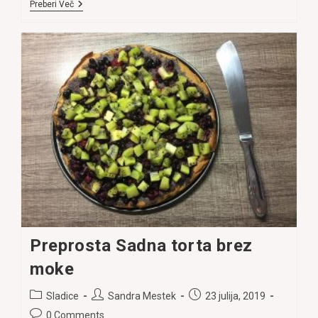
KAKO
Preberi Več
SE
POMIRITI,
KO
ŽELIM
VSE
TAKOJ?
(In
Kako
To
Dobiti)
Preprosta Sadna torta brez
moke
Post
Post
Post
Sladice
Sandra Mestek
23 julija, 2019
category:
author:
published:
Post
0 Comments