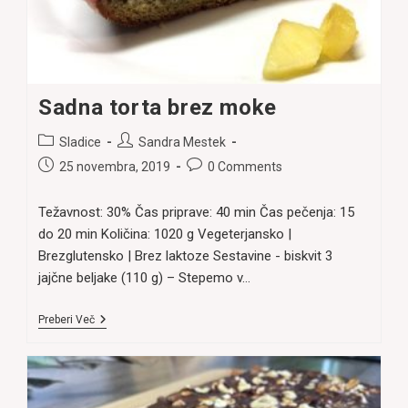
Sadna torta brez moke
Post
Post
Sladice
Sandra Mestek
category:
author:
Post
Post
25 novembra, 2019
0 Comments
published:
comments:
Težavnost: 30% Čas priprave: 40 min Čas pečenja: 15
do 20 min Količina: 1020 g Vegeterjansko |
Brezglutensko | Brez laktoze Sestavine - biskvit 3
jajčne beljake (110 g) – Stepemo v…
Sadna
Preberi Več
Torta
Brez
Moke