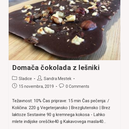
Domača čokolada z lešniki
Post
Post
Sladice
Sandra Mestek
category:
author:
Post
Post
15 novembra, 2019
0 Comments
published:
comments:
Težavnost: 10% Čas priprave: 15 min Čas pečenja: /
Količina: 220 g Vegeterjansko | Brezglutensko | Brez
laktoze Sestavine 90 g kremnega kokosa - Lahko
mlete indijske oreščke40 g Kakavovega masla40…