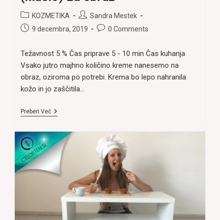
Post
Post
KOZMETIKA
Sandra Mestek
category:
author:
Post
Post
9 decembra, 2019
0 Comments
published:
comments:
Težavnost 5 % Čas priprave 5 - 10 min Čas kuhanja
Vsako jutro majhno količino kreme nanesemo na
obraz, oziroma po potrebi. Krema bo lepo nahranila
kožo in jo zaščitila…
Domača
Preberi Več
Hranljiva
Krema
(maslo)
Za
Obraz