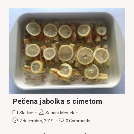
“DIETA”
JE
ENAKA
VSEM?
Pečena jabolka s cimetom
Post
Post
Sladice
Sandra Mestek
category:
author:
Post
Post
2 decembra, 2019
0 Comments
published:
comments: