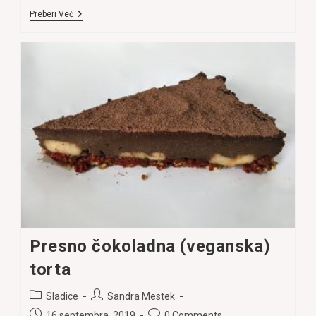
Domača
Preberi Več
Čokolada
Z
Lešniki
Presno čokoladna (veganska)
torta
Post
Post
Sladice
Sandra Mestek
category:
author:
Post
Post
16 septembra, 2019
0 Comments