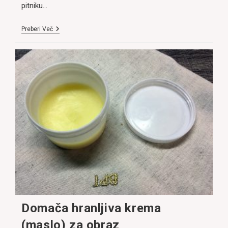
pitniku…
Uporabni
Preberi Več
Nasveti
Za
Popotnike
Domača hranljiva krema
(maslo) za obraz