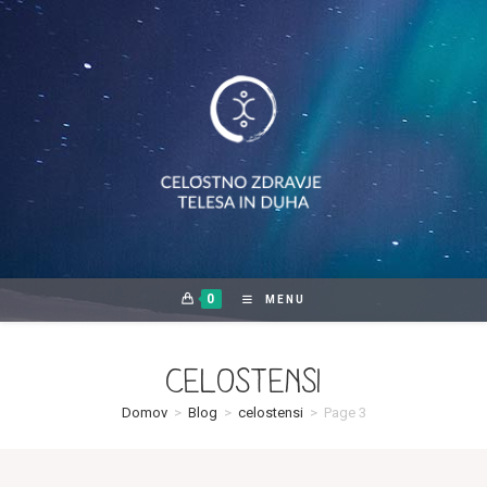
Skip
to
content
0
MENU
celostensi
Domov
>
Blog
>
celostensi
>
Page 3