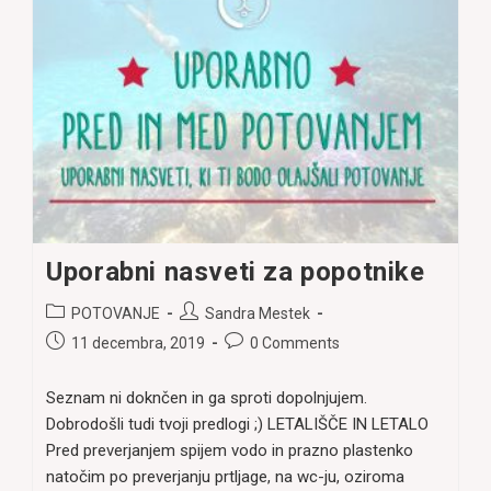
Moke
In
Laktoze
Uporabni nasveti za popotnike
Post
Post
POTOVANJE
Sandra Mestek
category:
author:
Post
Post
11 decembra, 2019
0 Comments
published:
comments:
Seznam ni doknčen in ga sproti dopolnjujem.
Dobrodošli tudi tvoji predlogi ;) LETALIŠČE IN LETALO
Pred preverjanjem spijem vodo in prazno plastenko
natočim po preverjanju prtljage, na wc-ju, oziroma