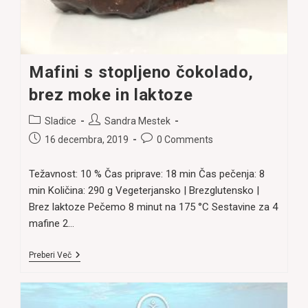
Mafini s stopljeno čokolado,
brez moke in laktoze
Post
Post
Sladice
Sandra Mestek
category:
author:
Post
Post
16 decembra, 2019
0 Comments
published:
comments:
Težavnost: 10 % Čas priprave: 18 min Čas pečenja: 8
min Količina: 290 g Vegeterjansko | Brezglutensko |
Brez laktoze Pečemo 8 minut na 175 °C Sestavine za 4
mafine 2…
Mafini
Preberi Več
S
Stopljeno
Čokolado,
Brez