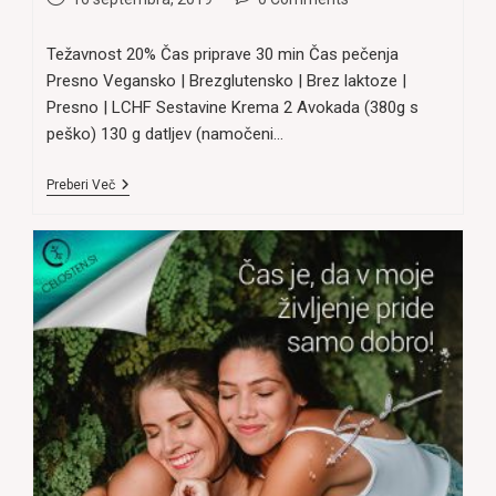
published:
comments:
Težavnost 20% Čas priprave 30 min Čas pečenja
Presno Vegansko | Brezglutensko | Brez laktoze |
Presno | LCHF Sestavine Krema 2 Avokada (380g s
peško) 130 g datljev (namočeni…
Presno
Preberi Več
Čokoladna
(veganska)
Torta