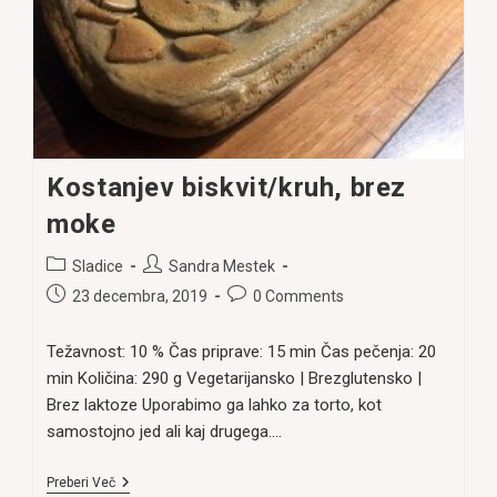
Kostanjev biskvit/kruh, brez
moke
Post
Post
Sladice
Sandra Mestek
category:
author:
Post
Post
23 decembra, 2019
0 Comments
published:
comments:
Težavnost: 10 % Čas priprave: 15 min Čas pečenja: 20
min Količina: 290 g Vegetarijansko | Brezglutensko |
Brez laktoze Uporabimo ga lahko za torto, kot
samostojno jed ali kaj drugega.…
Kostanjev
Preberi Več