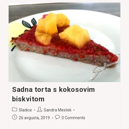
ŽIVLJENJE
PRIKLIČEMO
DOBRE
LJUDI
IN
DOGODKE?
Sadna torta s kokosovim
biskvitom
Post
Post
Sladice
Sandra Mestek
category:
author:
Post
Post
26 avgusta, 2019
0 Comments
published:
comments: