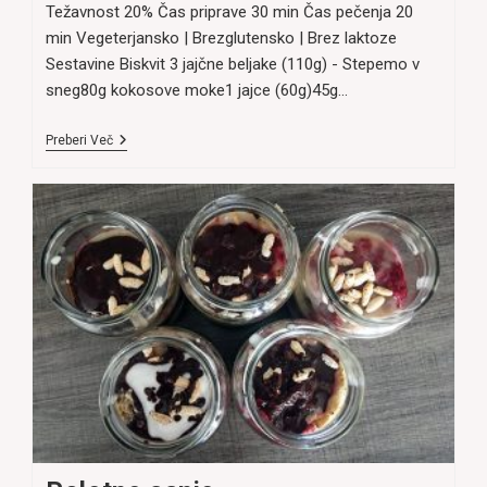
Težavnost 20% Čas priprave 30 min Čas pečenja 20
min Vegeterjansko | Brezglutensko | Brez laktoze
Sestavine Biskvit 3 jajčne beljake (110g) - Stepemo v
sneg80g kokosove moke1 jajce (60g)45g…
Sadna
Preberi Več
Torta
S
Kokosovim
Biskvitom