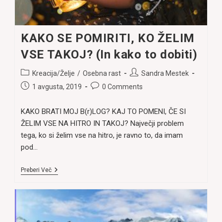
KAKO SE POMIRITI, KO ŽELIM
VSE TAKOJ? (In kako to dobiti)
Post
Post
Kreacija/Želje
/
Osebna rast
Sandra Mestek
category:
author:
Post
Post
1 avgusta, 2019
0 Comments
published:
comments:
KAKO BRATI MOJ B(r)LOG? KAJ TO POMENI, ČE SI
ŽELIM VSE NA HITRO IN TAKOJ? Največji problem
tega, ko si želim vse na hitro, je ravno to, da imam
pod…
KAKO
Preberi Več
SE
POMIRITI,
KO
ŽELIM
VSE
TAKOJ?