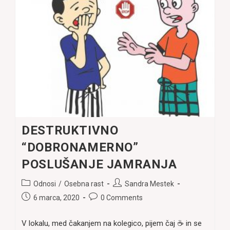
DESTRUKTIVNO
“DOBRONAMERNO”
POSLUŠANJE JAMRANJA
Post
Post
Odnosi
/
Osebna rast
Sandra Mestek
category:
author:
Post
Post
6 marca, 2020
0 Comments
published:
comments:
V lokalu, med čakanjem na kolegico, pijem čaj ☕ in se