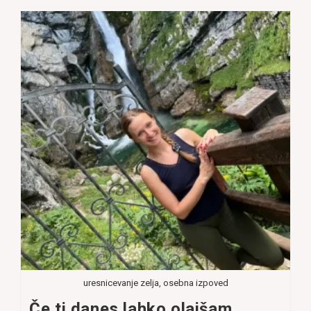
uresnicevanje zelja, osebna izpoved
Če ti danes lahko olajšam