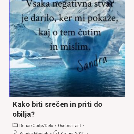
(In
Kako
To
Dobiti)
Kako biti srečen in priti do
obilja?
Post
Denar/Obilje/Delo
/
Osebna rast
category:
Post
Post
Sandra Mestek
3 maja, 2019