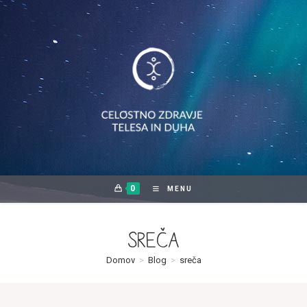
Skip
to
content
0
MENU
sreča
Domov
>
Blog
>
sreča