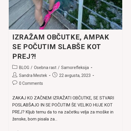
IZRAŽAM OBČUTKE, AMPAK
SE POČUTIM SLABŠE KOT
PREJ?!
Post
BLOG
/
Osebna rast
/
Samorefleksija
category:
Post
Post
Sandra Mestek
22 avgusta, 2023
author:
published:
Post
0 Comments
comments:
ZAKAJ KO ZAČNEM IZRAŽATI OBČUTKE, SE STVARI
POSLABŠAJO IN SE POČUTIM ŠE VELIKO HUJE KOT
PREJ? Kljub temu da to na začetku velja za moške in
ženske, bom pisala za…