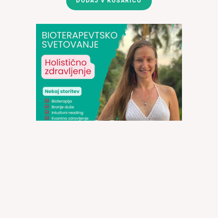
DODAJ V KOŠARICO
BIOTERAPEVTSKO Svetovanje (Holistično zdravljenje)
€
70.00
DODAJ V KOŠARICO