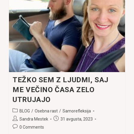
🤫
TEŽKO SEM Z LJUDMI, SAJ
ME VEČINO ČASA ZELO
UTRUJAJO
Post
BLOG
/
Osebna rast
/
Samorefleksija
category:
Post
Post
Sandra Mestek
31 avgusta, 2023
author:
published:
Post
0 Comments
comments: