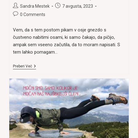
category:
Post
Post
Sandra Mestek
7 avgusta, 2023
author:
published:
Post
0 Comments
comments:
Vem, da s tem postom pikam v osje gnezdo s
čustveno nabitimi osami, ki samo čakajo, da pičijo,
ampak sem vseeno začutila, da to moram napisati. S
tem lahko pomagam…
ZAKAJ
Preberi Več
IZGUBLJAMO
STVARI
(HIŠE,
AVTOMOBILE),
LJUDI,
SLUŽBO
IN
PODOBNO?