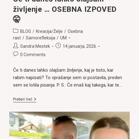
življenje … OSEBNA IZPOVED
🤫
Post
BLOG
/
Kreacija/Želje
/
Osebna
category:
rast
/
Samorefleksija
/
UM
Post
Post
Sandra Mestek
14 januarja, 2026
author:
published:
Post
0 Comments
comments:
Če ti danes lahko olajšam življenje, kaj je tisto, kar
rabim napisati? To vprašanje sem si postavila, preden
sem se lotila pisanja. P. S.: Če imaš kaj takega, kar te…
Če
Preberi Več
Ti
Danes
Lahko
Olajšam
Življenje
…
OSEBNA
IZPOVED