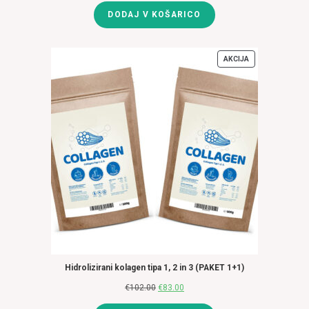
cena
cena
DODAJ V KOŠARICO
je
je:
bila:
€45.00.
€51.00.
AKCIJA
IZDELKI
V
AKCIJI
Hidrolizirani kolagen tipa 1, 2 in 3 (PAKET 1+1)
€
102.00
Izvirna
€
83.00
Trenutna
cena
cena