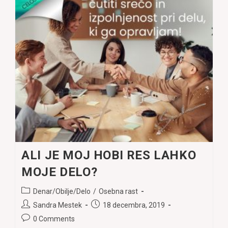
ALI JE MOJ HOBI RES LAHKO
MOJE DELO?
Post
Denar/Obilje/Delo
/
Osebna rast
category:
Post
Post
Sandra Mestek
18 decembra, 2019
author:
published:
Post
0 Comments