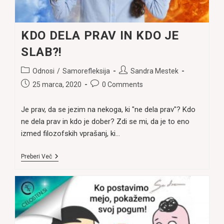
KDO DELA PRAV IN KDO JE
SLAB?!
Post
Post
Odnosi
/
Samorefleksija
Sandra Mestek
category:
author:
Post
Post
25 marca, 2020
0 Comments
published:
comments:
Je prav, da se jezim na nekoga, ki "ne dela prav"? Kdo
ne dela prav in kdo je dober? Zdi se mi, da je to eno
izmed filozofskih vprašanj, ki…
KDO
Preberi Več
DELA
PRAV
IN
KDO
JE
SLAB?!