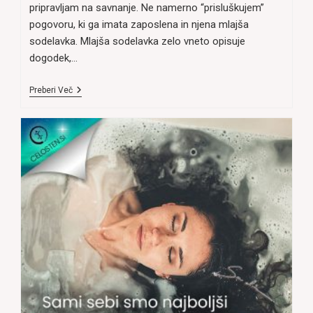
pripravljam na savnanje. Ne namerno “prisluškujem”
pogovoru, ki ga imata zaposlena in njena mlajša
sodelavka. Mlajša sodelavka zelo vneto opisuje
dogodek,…
DESTRUKTIVNO
Preberi Več
“DOBRONAMERNO”
POSLUŠANJE
JAMRANJA