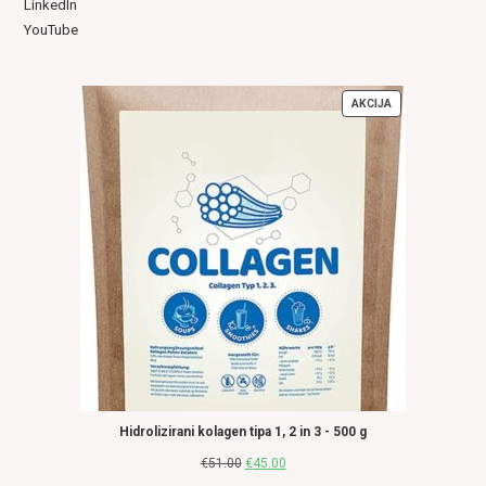
LinkedIn
YouTube
AKCIJA
IZDELKI
V
AKCIJI
Hidrolizirani kolagen tipa 1, 2 in 3 - 500 g
€
51.00
Izvirna
€
45.00
Trenutna