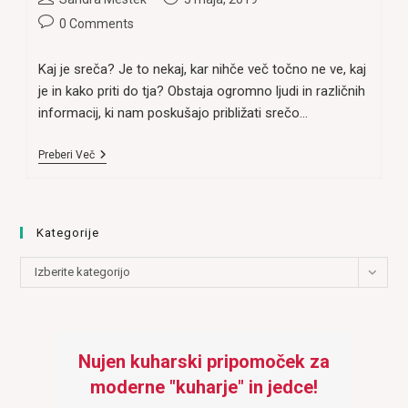
author:
published:
Post
0 Comments
comments:
Kaj je sreča? Je to nekaj, kar nihče več točno ne ve, kaj
je in kako priti do tja? Obstaja ogromno ljudi in različnih
informacij, ki nam poskušajo približati srečo…
Kako
Preberi Več
Biti
Srečen
In
Priti
Do
Kategorije
Obilja?
Kategorije
Izberite kategorijo
Nujen kuharski pripomoček za
moderne "kuharje" in jedce!