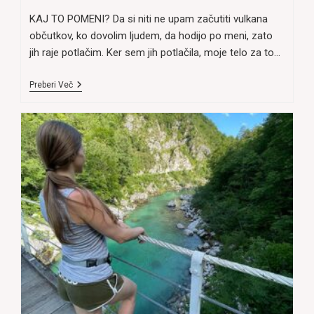
KAJ TO POMENI? Da si niti ne upam začutiti vulkana
občutkov, ko dovolim ljudem, da hodijo po meni, zato
jih raje potlačim. Ker sem jih potlačila, moje telo za to…
TEŽKO
Preberi Več
SEM
Z
LJUDMI,
SAJ
ME
VEČINO
ČASA
ZELO
UTRUJAJO