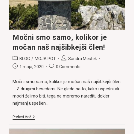
Močni smo samo, kolikor je
močan naš najšibkejši člen!
Post
Post
BLOG
/
MOJA POT
Sandra Mestek
category:
author:
Post
Post
1 maja, 2020
0 Comments
published:
comments:
Močni smo samo, kolikor je močan naš najšibkejši člen
... Z drugimi besedami: Ne glede na to, kako uspešni ali
modri želimo biti, tega ne moremo narediti, dokler
najmanj uspešen…
Močni
Preberi Več
Smo
Samo,
Kolikor