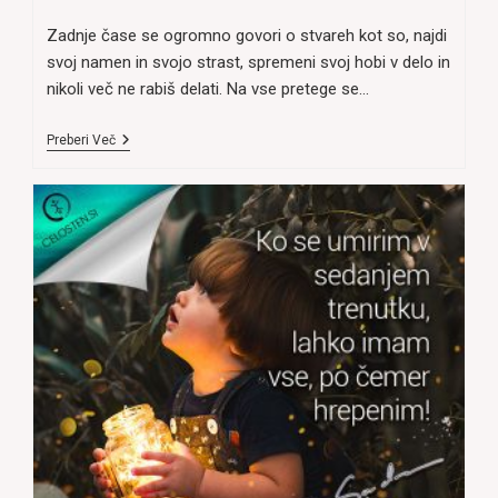
comments:
Zadnje čase se ogromno govori o stvareh kot so, najdi
svoj namen in svojo strast, spremeni svoj hobi v delo in
nikoli več ne rabiš delati. Na vse pretege se…
ALI
Preberi Več
JE
MOJ
HOBI
RES
LAHKO
MOJE
DELO?