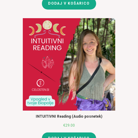
DODAJ V KOŠARICO
je
je:
bila:
€83.00.
€102.00.
INTUITIVNI Reading (Audio posnetek)
€
29.00