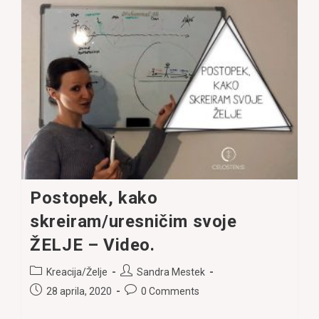
Je
Močan
Naš
Najšibkejši
Člen!
Postopek, kako
skreiram/uresničim svoje
ŽELJE – Video.
Post
Post
Kreacija/Želje
Sandra Mestek
category:
author:
Post
Post
28 aprila, 2020
0 Comments
published:
comments: