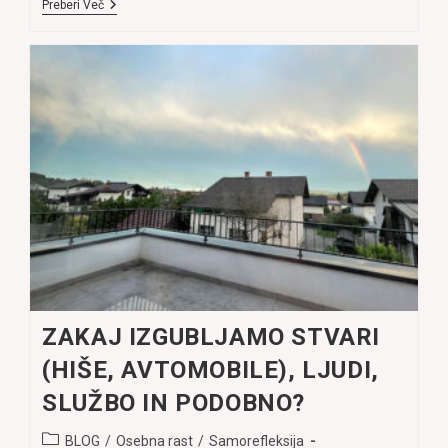
IZRAŽAM
Preberi Več
OBČUTKE,
AMPAK
SE
POČUTIM
SLABŠE
KOT
PREJ?!
ZAKAJ IZGUBLJAMO STVARI
(HIŠE, AVTOMOBILE), LJUDI,
SLUŽBO IN PODOBNO?
Post
BLOG
/
Osebna rast
/
Samorefleksija