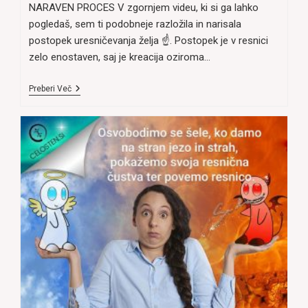
NARAVEN PROCES V zgornjem videu, ki si ga lahko
pogledaš, sem ti podobneje razložila in narisala
postopek uresničevanja želja ☝. Postopek je v resnici
zelo enostaven, saj je kreacija oziroma…
Postopek,
Preberi Več
Kako
Skreiram/uresničim
Svoje
ŽELJE
–
Video.