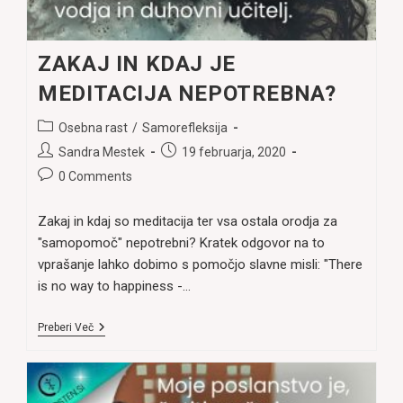
ZAKAJ IN KDAJ JE
MEDITACIJA NEPOTREBNA?
Post
Osebna rast
/
Samorefleksija
category:
Post
Post
Sandra Mestek
19 februarja, 2020
author:
published:
Post
0 Comments
comments:
Zakaj in kdaj so meditacija ter vsa ostala orodja za
"samopomoč" nepotrebni? Kratek odgovor na to
vprašanje lahko dobimo s pomočjo slavne misli: "There
is no way to happiness -…
ZAKAJ
Preberi Več
IN
KDAJ
JE
MEDITACIJA
NEPOTREBNA?