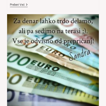
KDO
Preberi Več
NAM
JE
REKEL,
DA
SI
MORAMO
DATI
SAMI,
TO,
PO
ČEMER
HREPENIMO?