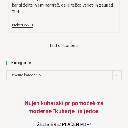
kar si želite. Vem namreč, da je težko verjeti in zaupati.
Tudi…
Uresničitev
Preberi Več
Želja
–
Kako?
End of content
Kategorije
Kategorije
Izberite kategorijo
Nujen kuharski pripomoček za
moderne "kuharje" in jedce!
ŽELIŠ BREZPLAČEN PDF?