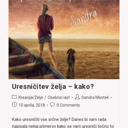
Uresničitev želja – kako?
Post
Post
Kreacija/Želje
/
Osebna rast
Sandra Mestek
category:
author:
Post
Post
10 aprila, 2018
0 Comments
published:
comments:
Kako uresničiti vse srčne želje? Danes bi vam rada
napisala nekaj primerov kako se vam uresniči točno to