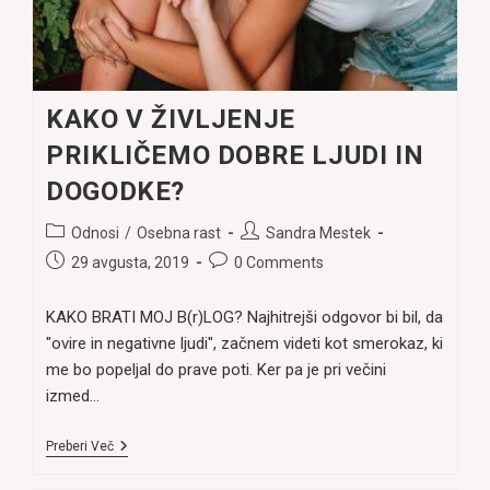
KAKO V ŽIVLJENJE
PRIKLIČEMO DOBRE LJUDI IN
DOGODKE?
Post
Post
Odnosi
/
Osebna rast
Sandra Mestek
category:
author:
Post
Post
29 avgusta, 2019
0 Comments
published:
comments:
KAKO BRATI MOJ B(r)LOG? Najhitrejši odgovor bi bil, da
"ovire in negativne ljudi", začnem videti kot smerokaz, ki
me bo popeljal do prave poti. Ker pa je pri večini
izmed…
KAKO
Preberi Več
V
ŽIVLJENJE