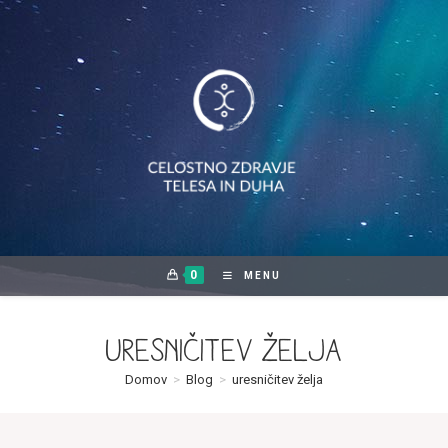
Skip
to
content
0
MENU
uresničitev želja
Domov
>
Blog
>
uresničitev želja