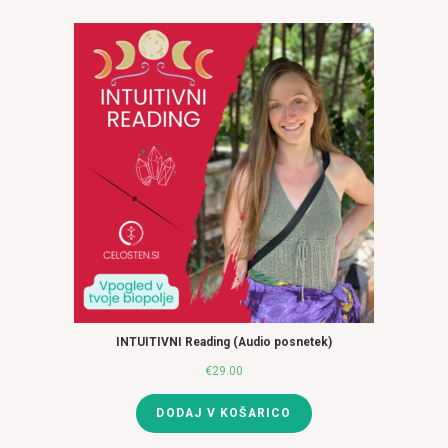
bila:
€83.00.
€102.00.
INTUITIVNI Reading (Audio posnetek)
€
29.00
DODAJ V KOŠARICO