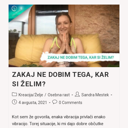
ZAKAJ NE DOBIM TEGA, KAR
SI ŽELIM?
Post
Post
Kreacija/Želje
/
Osebna rast
Sandra Mestek
category:
author:
Post
Post
4 avgusta, 2021
0 Comments
published:
comments:
Kot sem že govorila, enaka vibracija privlači enako
vibracijo. Torej situacije, ki mi dajo dobre občutke