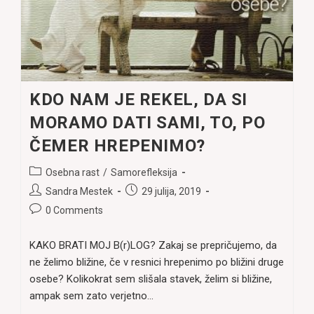
KDO NAM JE REKEL, DA SI
MORAMO DATI SAMI, TO, PO
ČEMER HREPENIMO?
Post
Osebna rast
/
Samorefleksija
category:
Post
Post
Sandra Mestek
29 julija, 2019
author:
published:
Post
0 Comments
comments:
KAKO BRATI MOJ B(r)LOG? Zakaj se prepričujemo, da
ne želimo bližine, če v resnici hrepenimo po bližini druge
osebe? Kolikokrat sem slišala stavek, želim si bližine,
ampak sem zato verjetno…