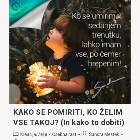
PRIKLIČEMO
DOBRE
LJUDI
IN
DOGODKE?
KAKO SE POMIRITI, KO ŽELIM
VSE TAKOJ? (In kako to dobiti)
Post
Post
Kreacija/Želje
/
Osebna rast
Sandra Mestek