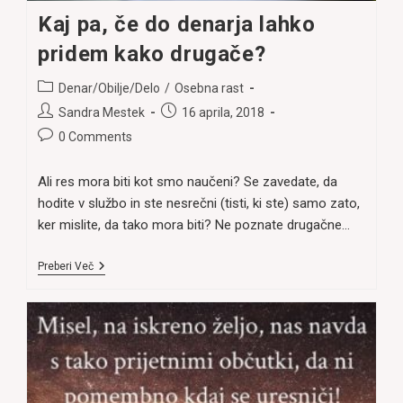
Kaj pa, če do denarja lahko
pridem kako drugače?
Post
Denar/Obilje/Delo
/
Osebna rast
category:
Post
Post
Sandra Mestek
16 aprila, 2018
author:
published:
Post
0 Comments
comments:
Ali res mora biti kot smo naučeni? Se zavedate, da
hodite v službo in ste nesrečni (tisti, ki ste) samo zato,
ker mislite, da tako mora biti? Ne poznate drugačne…
Kaj
Preberi Več
Pa,
Če
Do
Denarja
Lahko
Pridem
Kako
Drugače?