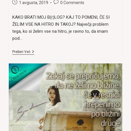
category:
author:
Post
Post
1 avgusta, 2019
0 Comments
published:
comments:
KAKO BRATI MOJ B(r)LOG? KAJ TO POMENI, ČE SI
ŽELIM VSE NA HITRO IN TAKOJ? Največji problem
tega, ko si želim vse na hitro, je ravno to, da imam
pod…
KAKO
Preberi Več
SE
POMIRITI,
KO
ŽELIM
VSE
TAKOJ?
(In
Kako
To
Dobiti)