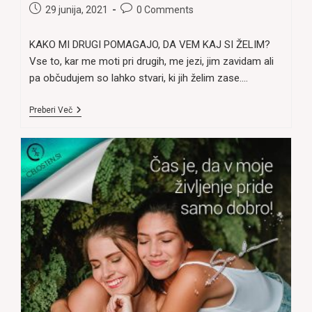
category:
author:
Post
Post
29 junija, 2021
0 Comments
published:
comments:
KAKO MI DRUGI POMAGAJO, DA VEM KAJ SI ŽELIM?
Vse to, kar me moti pri drugih, me jezi, jim zavidam ali
pa občudujem so lahko stvari, ki jih želim zase.…
KAKO
Preberi Več
UGOTOVIM,
KAJ
SI
ŽELIM?