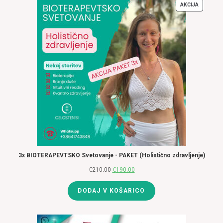
AKCIJA
IZDELKI
V
AKCIJI
3x BIOTERAPEVTSKO Svetovanje - PAKET (Holistično zdravljenje)
€
210.00
Izvirna
€
190.00
Trenutna
cena
cena
DODAJ V KOŠARICO
je
je:
bila:
€190.00.
€210.00.