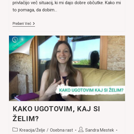
privlačijo več situacij, ki mi dajo dobre občutke. Kako mi
to pomaga, da dobim…
ZAKAJ
Preberi Več
NE
DOBIM
TEGA,
KAR
SI
ŽELIM?
KAKO UGOTOVIM, KAJ SI
ŽELIM?
Post
Post
Kreacija/Želje
/
Osebna rast
Sandra Mestek