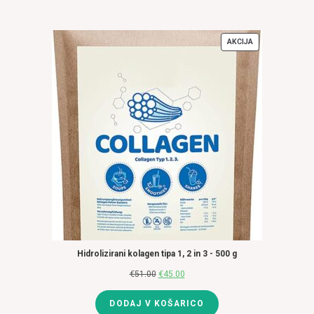
AKCIJA
IZDELKI
V
AKCIJI
Hidrolizirani kolagen tipa 1, 2 in 3 - 500 g
€
51.00
Izvirna
€
45.00
Trenutna
cena
cena
DODAJ V KOŠARICO
je
je: