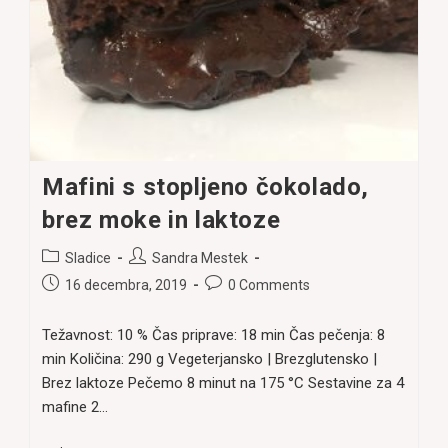
Mafini s stopljeno čokolado,
brez moke in laktoze
Post
Post
Sladice
Sandra Mestek
category:
author:
Post
Post
16 decembra, 2019
0 Comments
published:
comments:
Težavnost: 10 % Čas priprave: 18 min Čas pečenja: 8
min Količina: 290 g Vegeterjansko | Brezglutensko |
Brez laktoze Pečemo 8 minut na 175 °C Sestavine za 4
mafine 2…