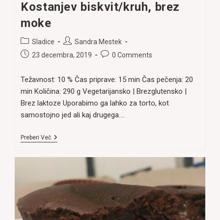
Kostanjev biskvit/kruh, brez
moke
Post
Post
Sladice
Sandra Mestek
category:
author:
Post
Post
23 decembra, 2019
0 Comments
published:
comments:
Težavnost: 10 % Čas priprave: 15 min Čas pečenja: 20
min Količina: 290 g Vegetarijansko | Brezglutensko |
Brez laktoze Uporabimo ga lahko za torto, kot
samostojno jed ali kaj drugega.…
Kostanjev
Preberi Več
Biskvit/kruh,
Brez
Moke