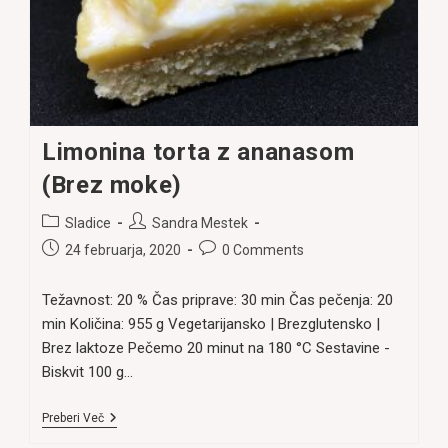
Limonina torta z ananasom
(Brez moke)
Post
Post
Sladice
Sandra Mestek
category:
author:
Post
Post
24 februarja, 2020
0 Comments
published:
comments:
Težavnost: 20 % Čas priprave: 30 min Čas pečenja: 20
min Količina: 955 g Vegetarijansko | Brezglutensko |
Brez laktoze Pečemo 20 minut na 180 °C Sestavine -
Biskvit 100 g…
Limonina
Preberi Več
Torta