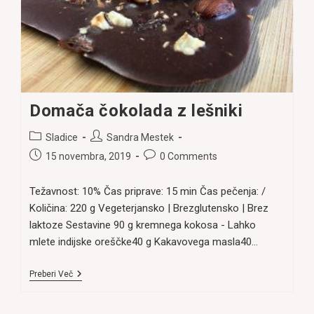
Domača čokolada z lešniki
Post
Post
Sladice
Sandra Mestek
category:
author:
Post
Post
15 novembra, 2019
0 Comments
published:
comments:
Težavnost: 10% Čas priprave: 15 min Čas pečenja: /
Količina: 220 g Vegeterjansko | Brezglutensko | Brez
laktoze Sestavine 90 g kremnega kokosa - Lahko
mlete indijske oreščke40 g Kakavovega masla40…
Domača
Preberi Več
Čokolada
Z
Lešniki