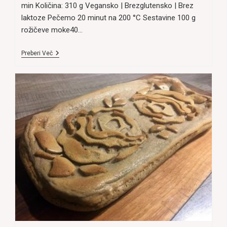
min Količina: 310 g Vegansko | Brezglutensko | Brez
laktoze Pečemo 20 minut na 200 °C Sestavine 100 g
rožičeve moke40…
Veganski
Preberi Več
Rožičevi
Piškoti,
Brez
Moke