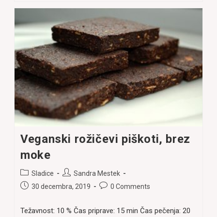
“mleko”
Veganski rožičevi piškoti, brez
moke
Post
Post
Sladice
Sandra Mestek
category:
author:
Post
Post
30 decembra, 2019
0 Comments
published:
comments:
Težavnost: 10 % Čas priprave: 15 min Čas pečenja: 20