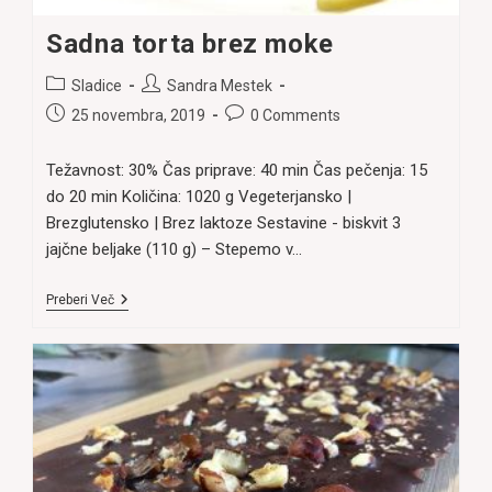
Sadna torta brez moke
Post
Post
Sladice
Sandra Mestek
category:
author:
Post
Post
25 novembra, 2019
0 Comments
published:
comments:
Težavnost: 30% Čas priprave: 40 min Čas pečenja: 15
do 20 min Količina: 1020 g Vegeterjansko |
Brezglutensko | Brez laktoze Sestavine - biskvit 3
jajčne beljake (110 g) – Stepemo v…
Sadna
Preberi Več
Torta
Brez
Moke