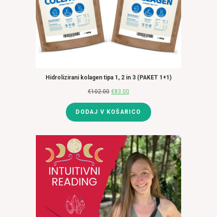
Hidrolizirani kolagen tipa 1, 2 in 3 (PAKET 1+1)
€
102.00
Izvirna
€
83.00
Trenutna
cena
cena
DODAJ V KOŠARICO
je
je:
bila:
€83.00.
€102.00.