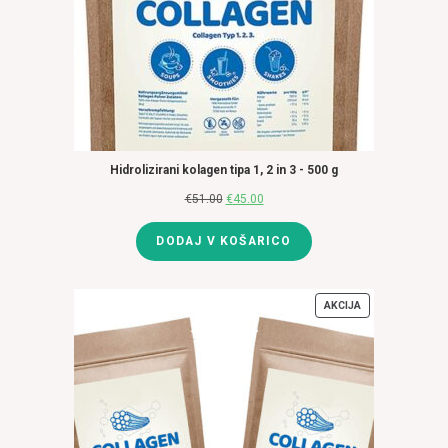
Hidrolizirani kolagen tipa 1, 2 in 3 - 500 g
€
51.00
Izvirna
€
45.00
Trenutna
cena
cena
DODAJ V KOŠARICO
je
je:
bila:
€45.00.
€51.00.
AKCIJA
IZDELKI
V
AKCIJI