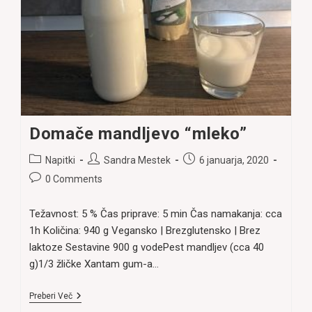
Domače mandljevo “mleko”
Post
Post
Post
Napitki
Sandra Mestek
6 januarja, 2020
category:
author:
published:
Post
0 Comments
comments:
Težavnost: 5 % Čas priprave: 5 min Čas namakanja: cca
1h Količina: 940 g Vegansko | Brezglutensko | Brez
laktoze Sestavine 900 g vodePest mandljev (cca 40
g)1/3 žličke Xantam gum-a…
Domače
Preberi Več
Mandljevo