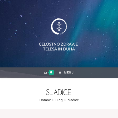
Skip
to
content
0
MENU
sladice
Domov
>
Blog
>
sladice