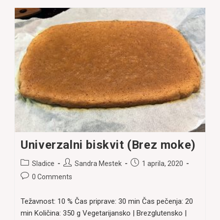
Univerzalni biskvit (Brez moke)
Post
Post
Post
Sladice
Sandra Mestek
1 aprila, 2020
category:
author:
published:
Post
0 Comments
comments:
Težavnost: 10 % Čas priprave: 30 min Čas pečenja: 20
min Količina: 350 g Vegetarijansko | Brezglutensko |