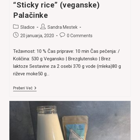
“Sticky rice” (veganske)
Palačinke
Post
Post
Sladice
Sandra Mestek
category:
author:
Post
Post
20 januarja, 2020
0 Comments
published:
comments:
Težavnost: 10 % Čas priprave: 10 min Čas pečenja: /
Količina: 530 g Vegansko | Brezglutensko | Brez
laktoze Sestavine za 2 osebi 370 g vode (mleka)80 g
riževe moke50 g…
“Sticky
Preberi Več
Rice”
(veganske)
Palačinke