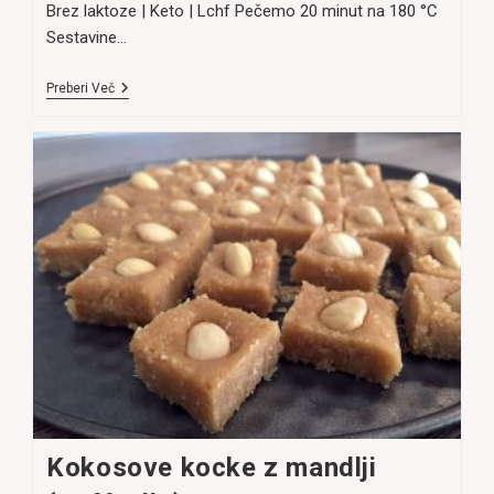
Brez laktoze | Keto | Lchf Pečemo 20 minut na 180 °C
Sestavine…
Univerzalni
Preberi Več
Biskvit
(Brez
Moke)
Kokosove kocke z mandlji