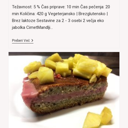
Težavnost: 5 % Čas priprave: 10 min Čas pečenja: 20
min Količina: 420 g Vegeterjansko | Brezglutensko |
Brez laktoze Sestavine za 2 - 3 osebi 2 večja eko
jabolka CimetMandlji…
Pečena
Preberi Več
Jabolka
S
Cimetom