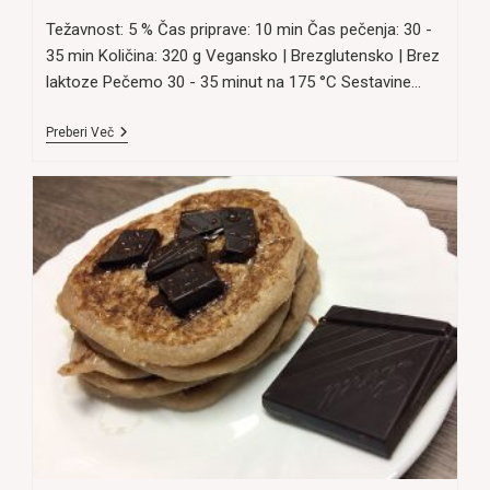
Težavnost: 5 % Čas priprave: 10 min Čas pečenja: 30 -
35 min Količina: 320 g Vegansko | Brezglutensko | Brez
laktoze Pečemo 30 - 35 minut na 175 °C Sestavine…
Vegansko
Preberi Več
Kostanjevo
Pecivo
S
Pinjolami
(Brez
Moke)