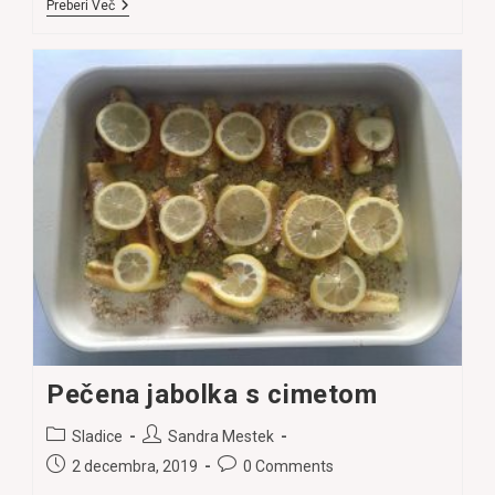
Mafini
Preberi Več
S
Stopljeno
Čokolado,
Brez
Moke
In
Laktoze
Pečena jabolka s cimetom
Post
Post
Sladice
Sandra Mestek
category:
author:
Post
Post
2 decembra, 2019
0 Comments
published:
comments: