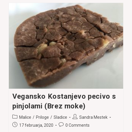
Z
Ananasom
(Brez
Moke)
Vegansko Kostanjevo pecivo s
pinjolami (Brez moke)
Post
Post
Malice
/
Priloge
/
Sladice
Sandra Mestek
category:
author:
Post
Post
17 februarja, 2020
0 Comments
published:
comments: