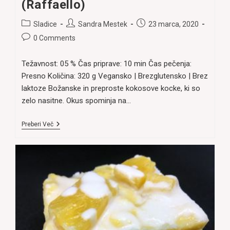
(Raffaello)
Post
Post
Post
Sladice
Sandra Mestek
23 marca, 2020
category:
author:
published:
Post
0 Comments
comments:
Težavnost: 05 % Čas priprave: 10 min Čas pečenja:
Presno Količina: 320 g Vegansko | Brezglutensko | Brez
laktoze Božanske in preproste kokosove kocke, ki so
zelo nasitne. Okus spominja na…
Kokosove
Preberi Več
Kocke
Z
Mandlji
(Raffaello)