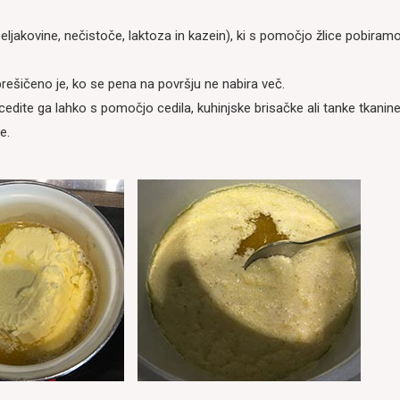
eljakovine, nečistoče, laktoza in kazein), ki s pomočjo žlice pobiram
ešičeno je, ko se pena na površju ne nabira več.
edite ga lahko s pomočjo cedila, kuhinjske brisačke ali tanke tkanine
e.