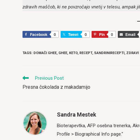
zdravih maščob, ki ne povzročajo vnetij v telesu, ampak jih
Facebook
0
Tweet
0
Pin
0
Email
TAGS
:
DOMAČI GHEE
,
GHEE
,
KETO
,
RECEPT
,
SANDRINIRECEPTI
,
ZDRAVI 
Read
Previous Post
more
Presna čokolada z makadamijo
articles
Sandra Mestek
Bioterapevtka, AFP osebna trenerka, Ak
Profile > Biographical Info
page."