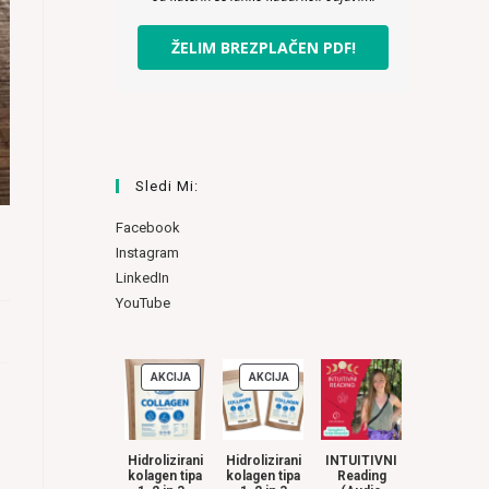
ŽELIM BREZPLAČEN PDF!
Sledi Mi:
Facebook
Instagram
LinkedIn
YouTube
AKCIJA
AKCIJA
IZDELKI
IZDELKI
V
V
AKCIJI
AKCIJI
Hidrolizirani
Hidrolizirani
INTUITIVNI
kolagen tipa
kolagen tipa
Reading