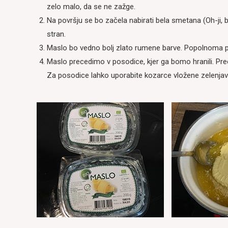
zelo malo, da se ne zažge.
Na površju se bo začela nabirati bela smetana (Oh-ji, b
stran.
Maslo bo vedno bolj zlato rumene barve. Popolnoma pr
Maslo precedimo v posodice, kjer ga bomo hranili. Prec
Za posodice lahko uporabite kozarce vložene zelenjav