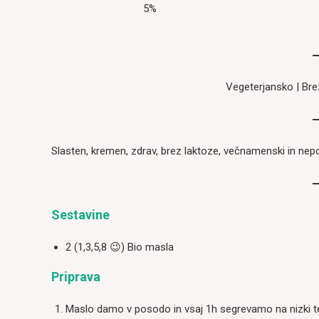
5%
Vegeterjansko | Bre
Slasten, kremen, zdrav, brez laktoze, večnamenski in nepo
Sestavine
2 (1,3,5,8 😉) Bio masla
Priprava
Maslo damo v posodo in vsaj 1h segrevamo na nizki te