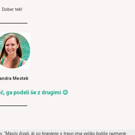
Dober tek!
andra Mestek
eč, ga podeli še z drugimi 😉
v.
“Maslo živali, ki so hranjene s travo ima veliko boljše razmerje