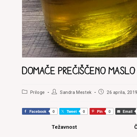
Domače prečiščeno maslo
Post
Post
Post
Priloge
Sandra Mestek
26 aprila, 201
category:
author:
published:
Facebook
0
Tweet
0
Pin
0
Email
Težavnost
Č