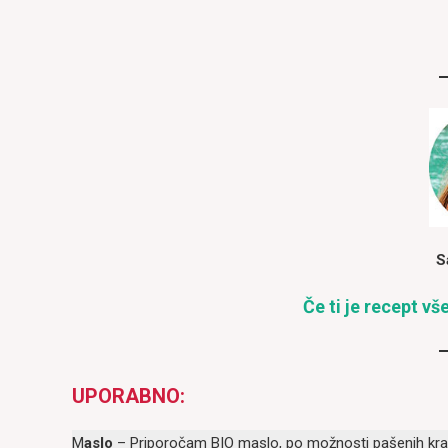
S
Če ti je recept vš
UPORABNO:
M
aslo
– Priporočam BIO maslo, po možnosti pašenih kra