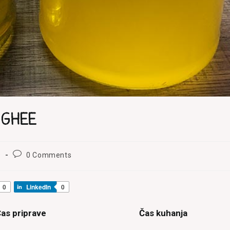
 ghee
Post
9
0 Comments
comments:
0
LinkedIn
0
as priprave
Čas kuhanja