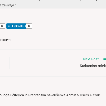
 zavirajo.”
0
LinkedIn
0
RECEPTI
Next Post
Kurkumino mle
roJoga učiteljica in Prehranska navdušenka
Admin > Users > Your