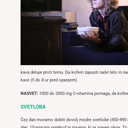
kava deluje proti temu. Da kofein zapusti naše telo in na
kave (5 do 8 ur pred spanjem).
NASVET:
1000 do 2000 mg C-vitamina pomaga, da kofein 
SVETLOBA
Čez dan moramo dobiti dovolj modre svetlobe (450-490
dan. 15-minutni sprehod in pisarna, ki je zraven okna. T