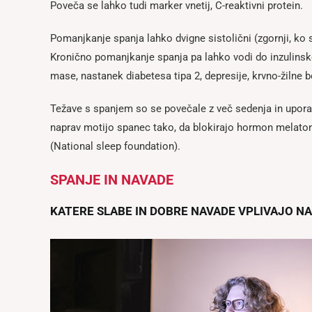
Poveča se lahko tudi marker vnetij, C-reaktivni protein.
Pomanjkanje spanja lahko dvigne sistolični (zgornji, ko se
Kronično pomanjkanje spanja pa lahko vodi do inzulinske 
mase, nastanek diabetesa tipa 2, depresije, krvno-žilne 
Težave s spanjem so se povečale z več sedenja in upora
naprav motijo spanec tako, da blokirajo hormon melatonin
(National sleep foundation).
SPANJE IN NAVADE
KATERE SLABE IN DOBRE NAVADE VPLIVAJO NA