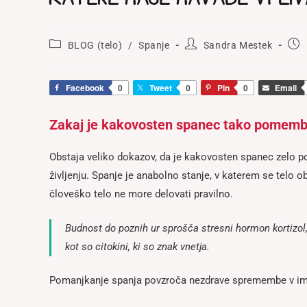
Post
Post
Pos
BLOG (telo)
/
Spanje
Sandra Mestek
category:
author:
publ
Facebook
0
Tweet
0
Pin
0
Email
Zakaj je kakovosten spanec tako pomem
Obstaja veliko dokazov, da je kakovosten spanec zelo
življenju. Spanje je anabolno stanje, v katerem se telo o
človeško telo ne more delovati pravilno.
Budnost do poznih ur sprošča stresni hormon kortizol,
kot so citokini, ki so znak vnetja.
Pomanjkanje spanja povzroča nezdrave spremembe v imu