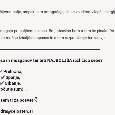
čijemo bolje, ampak nam omogočajo, da se zbudimo v lepši energij
omagajo pri boljšem spancu. Bolj obsežno bom o tem še pisala. Do
e to močno izboljšalo spanec in s tem razpoloženje ter zdravje.
elesa in možganov ter biti NAJBOLJŠA različica sebe?
✅ Prehrana,
✅ Spanje,
✅ Gibanje,
očutje (um) …
 sem ti za posvet 👇
ndra@celosten.si