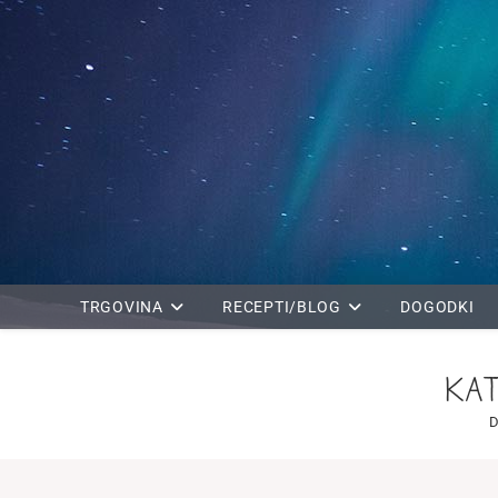
Skip
to
content
TRGOVINA
RECEPTI/BLOG
DOGODKI
KAT
D