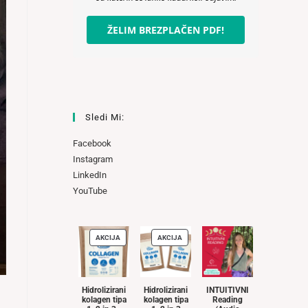
ŽELIM BREZPLAČEN PDF!
Sledi Mi:
Facebook
Instagram
LinkedIn
YouTube
AKCIJA
AKCIJA
IZDELKI
IZDELKI
V
V
AKCIJI
AKCIJI
Hidrolizirani
Hidrolizirani
INTUITIVNI
kolagen tipa
kolagen tipa
Reading