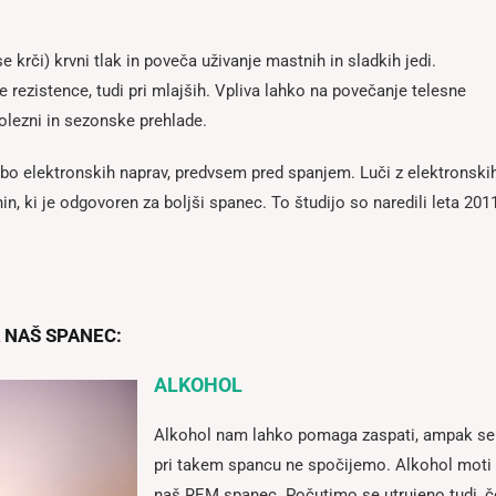
 krči) krvni tlak in poveča uživanje mastnih in sladkih jedi.
rezistence, tudi pri mlajših. Vpliva lahko na povečanje telesne
bolezni in sezonske prehlade.
bo elektronskih naprav, predvsem pred spanjem. Luči z elektronski
, ki je odgovoren za boljši spanec. To študijo so naredili leta 201
 NAŠ SPANEC:
ALKOHOL
Alkohol nam lahko pomaga zaspati, ampak se
pri takem spancu ne spočijemo. Alkohol moti
naš REM spanec. Počutimo se utrujeno tudi, č