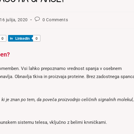
t
Post
16 julija, 2020
0 Comments
ished:
comments:
0
LinkedIn
0
ben?
 pomemben. Vsi lahko prepoznamo vrednost spanja v osebnem
bnavlja. Obnavlja tkiva in proizvaja proteine. Brez zadostnega spanc
 ki je znan po tem, da poveča proizvodnjo celičnih signalnih molekul,
nskem sistemu telesa, vključno z belimi krvničkami.