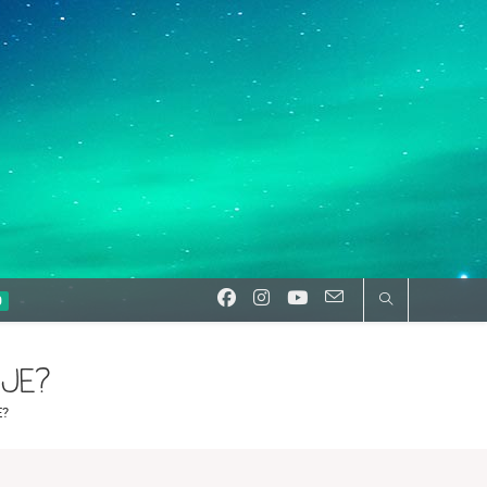
0
NJE?
E?