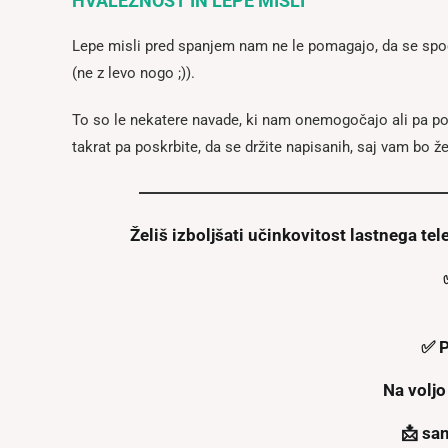
HVALEŽNOST IN LEPE MISLI
Lepe misli pred spanjem nam ne le pomagajo, da se spo
(ne z levo nogo ;)).
To so le nekatere navade, ki nam onemogočajo ali pa p
takrat pa poskrbite, da se držite napisanih, saj vam bo ž
Želiš izboljšati učinkovitost lastnega t
✅ P
Na voljo
📩 sa