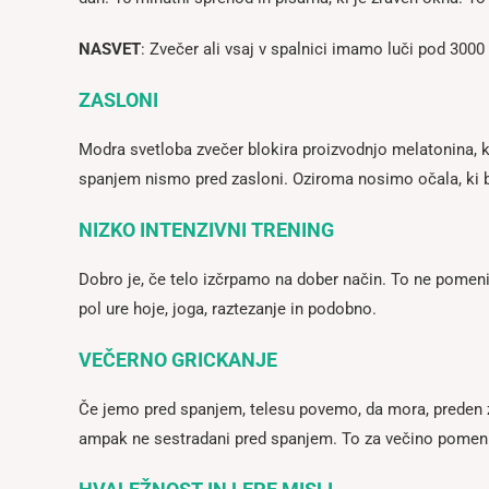
NASVET
: Zvečer ali vsaj v spalnici imamo luči pod 3000 
ZASLONI
Modra svetloba zvečer blokira proizvodnjo melatonina, ki 
spanjem nismo pred zasloni. Oziroma nosimo očala, ki 
NIZKO INTENZIVNI TRENING
Dobro je, če telo izčrpamo na dober način. To ne pomeni
pol ure hoje, joga, raztezanje in podobno.
VEČERNO GRICKANJE
Če jemo pred spanjem, telesu povemo, da mora, preden zas
ampak ne sestradani pred spanjem. To za večino pomeni 