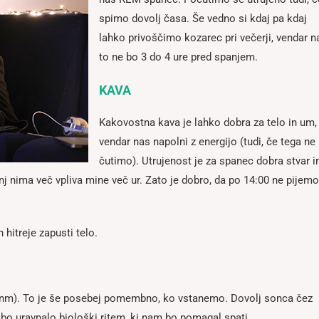
spimo dovolj časa. Še vedno si kdaj pa kdaj
lahko privoščimo kozarec pri večerji, vendar n
to ne bo 3 do 4 ure pred spanjem.
KAVA
Kakovostna kava je lahko dobra za telo in um,
vendar nas napolni z energijo (tudi, če tega ne
čutimo). Utrujenost je za spanec dobra stvar i
nj nima več vpliva mine več ur. Zato je dobro, da po 14:00 ne pijemo
hitreje zapusti telo.
 nm). To je še posebej pomembno, ko vstanemo. Dovolj sonca čez
o bo uravnalo biološki ritem, ki nam bo pomagal spati.