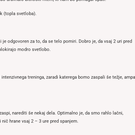
k (topla svetloba).
je odgovoren za to, da se telo pomiri. Dobro je, da vsaj 2 uri pred
blokirajo modro svetlobo.
 intenzivnega treninga, zaradi katerega bomo zaspali še težje, amp
pi, narediti še nekaj dela. Optimalno je, da smo rahlo lačni,
nič hrane vsaj 2 – 3 ure pred spanjem.